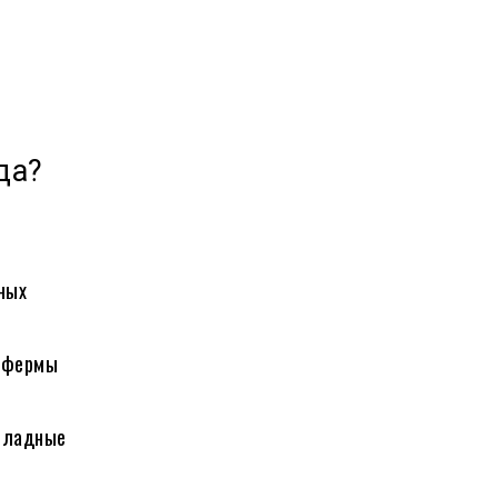
да?
нных
т фермы
коладные