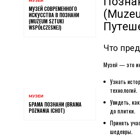
Позна
МУЗЕИ
МУЗЕЙ СОВРЕМЕННОГО
(Muzeu
ИСКУССТВА В ПОЗНАНИ
(MUZEUM SZTUKI
Путеш
WSPÓŁCZESNEJ)
Что пре
Музей — это ин
Узнать исто
технологий.
МУЗЕИ
Увидеть, ка
БРАМА ПОЗНАНИ (BRAMA
POZNANIA ICHOT)
до плитки.
Принять уча
шедевры.