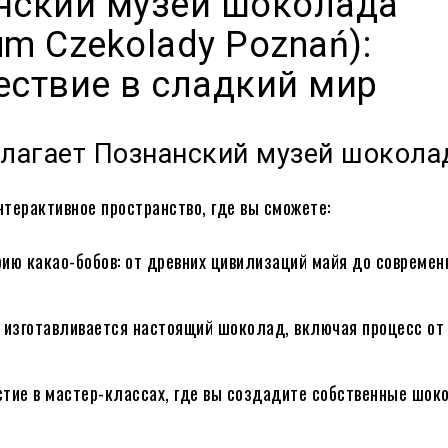
нский музей шоколада
m Czekolady Poznań):
ествие в сладкий мир
длагает Познанский музей шокола
терактивное пространство, где вы сможете:
рию какао-бобов: от древних цивилизаций майя до совреме
к изготавливается настоящий шоколад, включая процесс о
стие в мастер-классах, где вы создадите собственные шо