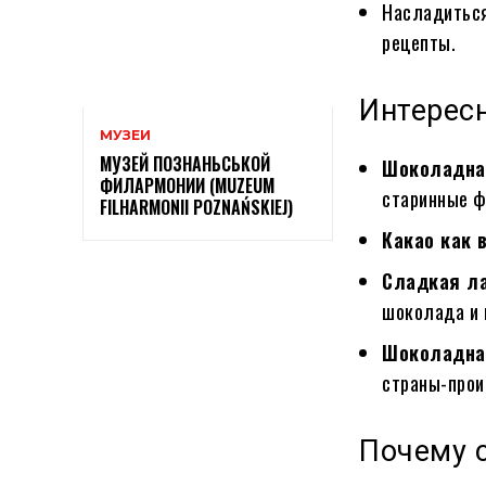
Насладиться
рецепты.
Интерес
МУЗЕИ
МУЗЕЙ ПОЗНАНЬСЬКОЙ
Шоколадна
ФИЛАРМОНИИ (MUZEUM
старинные ф
FILHARMONII POZNAŃSKIEJ)
Какао как 
Сладкая ла
шоколада и 
Шоколадная
страны-прои
Почему с