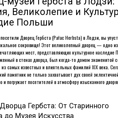
-музей Гербста в Лодзи:
я, Великолепие и Культу
дие Польши
 посетили Дворец Гербста (Pałac Herbsta) в Лодзи, вы упус
икальное сокровище! Этот великолепный дворец — одно и
печатляющих мест, представляющих культурное наследие 
женный в стенах дворца, был когда-то домом знаменитой 
й из самых известных и влиятельных фамилий XIX века. Сег
кий памятник не только захватывает дух своей эклектично
но и погружает посетителей в атмосферу изысканного дворя
Дворца Гербста: От Старинного
а до Музея Искусства