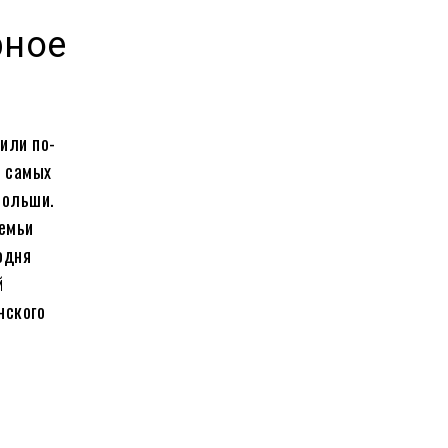
рное
тили по-
з самых
Польши.
семьи
одня
й
нского