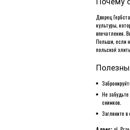
Почему с
Дворец Гербста
культуры, кото
впечатления. В
Польши, если н
польской элиты
Полезны
Забронируйт
Не забудьте
снимков.
Загляните в
Адрес:
ul. Prz