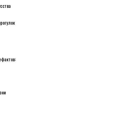
сства
рогулок
ефактов:
зни