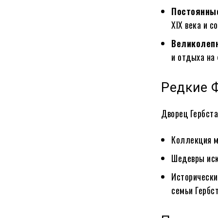
Постоянны
XIX века и 
Великолепн
и отдыха на
Редкие 
Дворец Гербста
Коллекция м
Шедевры иск
Исторически
семьи Гербст