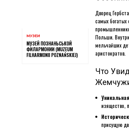
Дворец Гербста
самых богатых 
промышленников
Польши. Внутри
МУЗЕИ
МУЗЕЙ ПОЗНАНЬСЬКОЙ
мельчайших дет
ФИЛАРМОНИИ (MUZEUM
аристократов.
FILHARMONII POZNAŃSKIEJ)
Что Увид
Жемчужи
Уникальная
изящество, 
Историчес
присущую дв