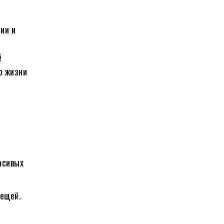
ии и
й
о жизни
асивых
вещей.