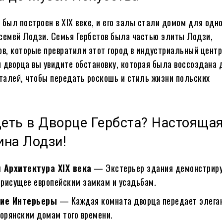
 был построен в XIX веке, и его залы стали домом для одн
семей Лодзи. Семья Гербстов была частью элиты Лодзи,
, которые превратили этот город в индустриальный цент
 дворца вы увидите обстановку, которая была воссоздана 
алей, чтобы передать роскошь и стиль жизни польских
еть в Дворце Гербста? Настояща
на Лодзи!
 Архитектура XIX века
— Экстерьер здания демонстрир
присущее европейским замкам и усадьбам.
кие Интерьеры
— Каждая комната дворца передает элега
орянским домам того времени.