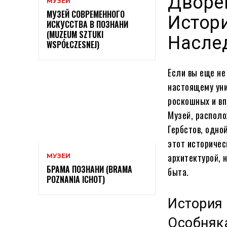
Дворец
МУЗЕИ
МУЗЕЙ СОВРЕМЕННОГО
Истори
ИСКУССТВА В ПОЗНАНИ
(MUZEUM SZTUKI
Насле
WSPÓŁCZESNEJ)
Если вы еще не
настоящему ун
роскошных и в
Музей, располо
Гербстов, одно
этот историчес
архитектурой, 
МУЗЕИ
БРАМА ПОЗНАНИ (BRAMA
быта.
POZNANIA ICHOT)
История 
Особняк