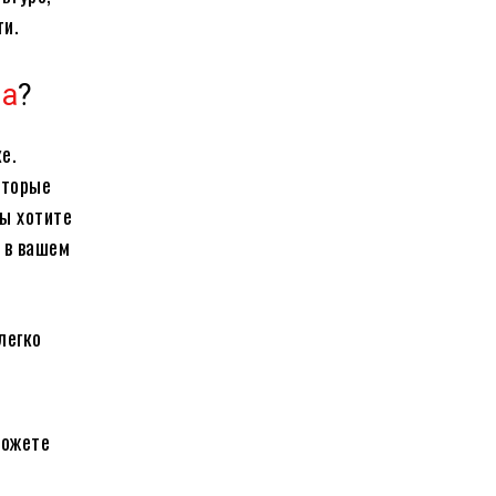
ти.
на
?
е.
оторые
ы хотите
 в вашем
легко
можете