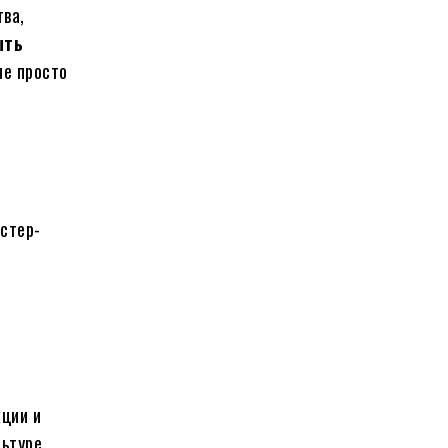
ва,
ыть
не просто
стер-
в
кции и
ьтуре,