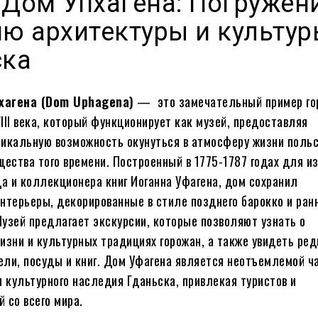
 Дом Упхагена: Погружен
ию архитектуры и культу
ска
хагена (Dom Uphagena)
— это замечательный пример го
III века, который функционирует как музей, предоставляя
икальную возможность окунуться в атмосферу жизни польс
щества того времени. Построенный в 1775-1787 годах для и
ца и коллекционера книг Иоганна Уфагена, дом сохранил
нтерьеры, декорированные в стиле позднего барокко и ран
узей предлагает экскурсии, которые позволяют узнать о
изни и культурных традициях горожан, а также увидеть ред
ли, посуды и книг. Дом Уфагена является неотъемлемой ч
и культурного наследия Гданьска, привлекая туристов и
 со всего мира.