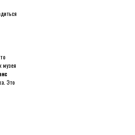
адиться
кто
к музея
анс
ка. Это