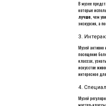
В музее предст
которые исполь
лучше
, чем ув
экскурсия, а п
3. Интера
Музей активно 
посещение боле
классах, узнат
искусстве живо
интересное для
4. Специа
Музей регулярн
мастер-классы.