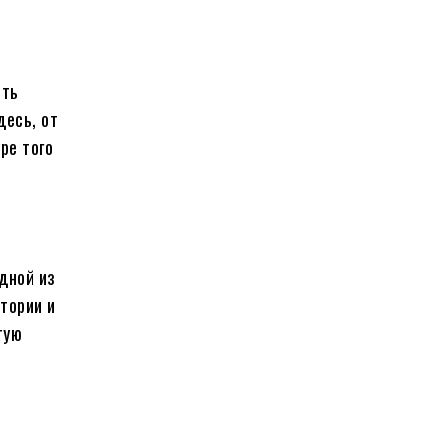
еть
десь, от
ре того
дной из
тории и
тую