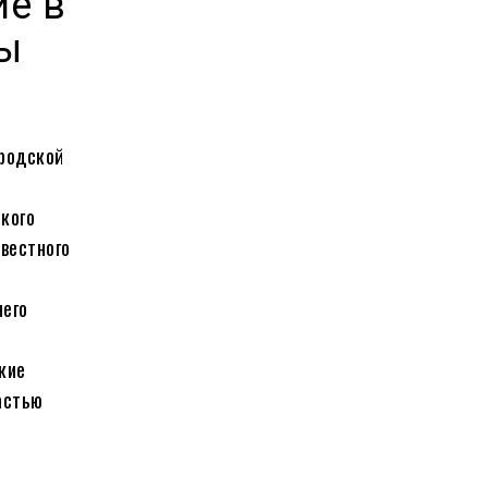
ие в
ры
родской
кого
звестного
него
кие
астью