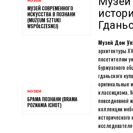
Музей
МУЗЕИ
МУЗЕЙ СОВРЕМЕННОГО
истор
ИСКУССТВА В ПОЗНАНИ
(MUZEUM SZTUKI
Гдань
WSPÓŁCZESNEJ)
Музей Дом Уп
архитектуры XV
посетителям ун
буржуазного об
гданьского куп
оригинальные и
классицизма. М
МУЗЕИ
БРАМА ПОЗНАНИ (BRAMA
повседневной ж
POZNANIA ICHOT)
коллекции мебе
исторического 
исследователей